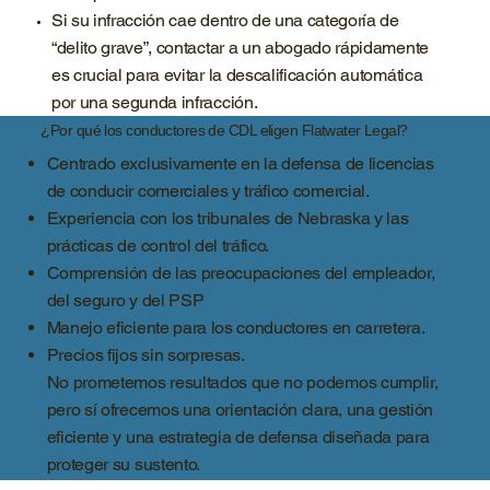
Si su infracción cae dentro de una categoría de
“delito grave”, contactar a un abogado rápidamente
es crucial para evitar la descalificación automática
por una segunda infracción.
¿Por qué los conductores de CDL eligen Flatwater Legal?
Centrado exclusivamente en la defensa de licencias
de conducir comerciales y tráfico comercial.
Experiencia con los tribunales de Nebraska y las
prácticas de control del tráfico.
Comprensión de las preocupaciones del empleador,
del seguro y del PSP
Manejo eficiente para los conductores en carretera.
Precios fijos sin sorpresas.
No prometemos resultados que no podemos cumplir,
pero sí ofrecemos una orientación clara, una gestión
eficiente y una estrategia de defensa diseñada para
proteger su sustento.