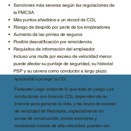
Sanciones más severas según las regulaciones de
la FMCSA
Más puntos añadidos a un récord de CDL
Riesgo de despido por parte de los empleadores
Aumento de las primas de seguros
Posible descalificación por reincidencia
Requisitos de información del empleador
Incluso una multa por exceso de velocidad menor
puede afectar su puntaje de seguridad, su historial
PSP y su carrera como conductor a largo plazo.
Ayudándole a proteger su CDL
Flatwater Legal entiende lo que está en juego. Los
conductores con licencia CDL dependen de su
licencia para ganarse la vida, y las leyes de exceso
de velocidad de Nebraska, especialmente en
zonas de construcción, zonas escolares y
corredores rurales de alta velocidad, pueden ser