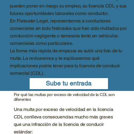
pueden poner en riesgo su empleo, su licencia CDL y sus
futuras oportunidades laborales como conductor.
En Flatwater Legal, representamos a conductores
comerciales en todo Nebraska que han sido multados por
conducción negligente o temeraria tanto en vehículos
comerciales como particulares.
La forma más rápida de empezar es subir una foto de tu
multa. La revisaremos y te explicaremos qué
implicaciones podría tener para tu licencia de conducir
comercial (CDL).
Sube tu entrada
Por qué las multas por exceso de velocidad de la CDL son
diferentes
Una multa por exceso de velocidad en la licencia
CDL conlleva consecuencias mucho más graves
que una infracción de la licencia de conducir
estándar: