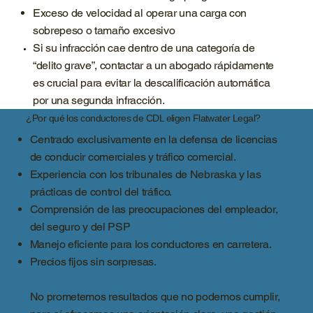
Exceso de velocidad al operar una carga con
sobrepeso o tamaño excesivo
Si su infracción cae dentro de una categoría de
“delito grave”, contactar a un abogado rápidamente
es crucial para evitar la descalificación automática
por una segunda infracción.
¿Por qué los conductores de CDL eligen Flatwater Legal?
Centrado exclusivamente en la defensa de licencias
de conducir comerciales y tráfico comercial.
Experiencia con los tribunales de Nebraska y las
prácticas de control del tráfico.
Comprensión de las preocupaciones del empleador,
del seguro y del PSP
Manejo eficiente para los conductores en carretera.
Precios fijos sin sorpresas.
No prometemos resultados que no podemos cumplir,