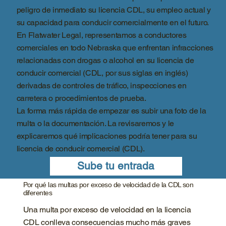
peligro de inmediato su licencia CDL, su empleo actual y
su capacidad para conducir comercialmente en el futuro.
En Flatwater Legal, representamos a conductores
comerciales en todo Nebraska que enfrentan infracciones
relacionadas con drogas o alcohol en su licencia de
conducir comercial (CDL, por sus siglas en inglés)
derivadas de controles de tráfico, inspecciones en
carretera o procedimientos de prueba.
La forma más rápida de empezar es subir una foto de la
multa o la documentación. La revisaremos y le
explicaremos qué implicaciones podría tener para su
licencia de conducir comercial (CDL).
Sube tu entrada
Por qué las multas por exceso de velocidad de la CDL son
diferentes
Una multa por exceso de velocidad en la licencia
CDL conlleva consecuencias mucho más graves