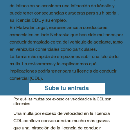
de infracción se considera una infracción de tránsito y
puede tener consecuencias duraderas para su historial,
su licencia CDL y su empleo.
En Flatwater Legal, representamos a conductores
comerciales en todo Nebraska que han sido multados por
conducir demasiado cerca del vehículo de adelante, tanto
en vehículos comerciales como particulares.
La forma más rápida de empezar es subir una foto de tu
multa. La revisaremos y te explicaremos qué
implicaciones podría tener para tu licencia de conducir
comercial (CDL).
Sube tu entrada
Por qué las multas por exceso de velocidad de la CDL son
diferentes
Una multa por exceso de velocidad en la licencia
CDL conlleva consecuencias mucho más graves
que una infracción de la licencia de conducir