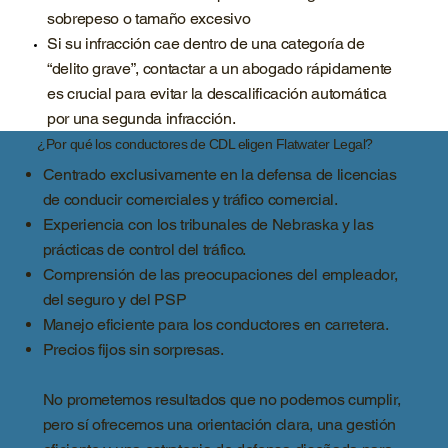
sobrepeso o tamaño excesivo
Si su infracción cae dentro de una categoría de
“delito grave”, contactar a un abogado rápidamente
es crucial para evitar la descalificación automática
por una segunda infracción.
¿Por qué los conductores de CDL eligen Flatwater Legal?
Centrado exclusivamente en la defensa de licencias
de conducir comerciales y tráfico comercial.
Experiencia con los tribunales de Nebraska y las
prácticas de control del tráfico.
Comprensión de las preocupaciones del empleador,
del seguro y del PSP
Manejo eficiente para los conductores en carretera.
Precios fijos sin sorpresas.
No prometemos resultados que no podemos cumplir,
pero sí ofrecemos una orientación clara, una gestión