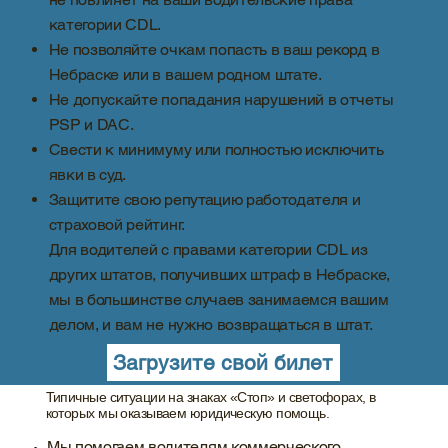
категории CDL.
Не позволяйте очкам попасть в ваш рекорд в
Небраске или в вашем родном штате.
Не допускайте попадания нарушений в отчеты
PSP и DAC.
Свести к минимуму или полностью исключить
явки в суд.
Защитите свою репутацию работодателя и
страховой рейтинг.
Для водителей с правами категории CDL из
других штатов, получивших штраф в Небраске,
мы в большинстве случаев занимаемся вашим
делом, и вам не нужно возвращаться в штат.
Загрузите свой билет
Типичные ситуации на знаках «Стоп» и светофорах, в
которых мы оказываем юридическую помощь.
Мы помогаем водителям коммерческого