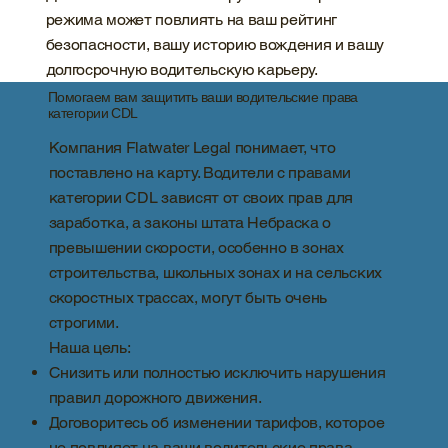
режима может повлиять на ваш рейтинг
безопасности, вашу историю вождения и вашу
долгосрочную водительскую карьеру.
Помогаем вам защитить ваши водительские права
категории CDL
Компания Flatwater Legal понимает, что
поставлено на карту. Водители с правами
категории CDL зависят от своих прав для
заработка, а законы штата Небраска о
превышении скорости, особенно в зонах
строительства, школьных зонах и на сельских
скоростных трассах, могут быть очень
строгими.
Наша цель:
Снизить или полностью исключить нарушения
правил дорожного движения.
Договоритесь об изменении тарифов, которое
не повлияет на ваши водительские права