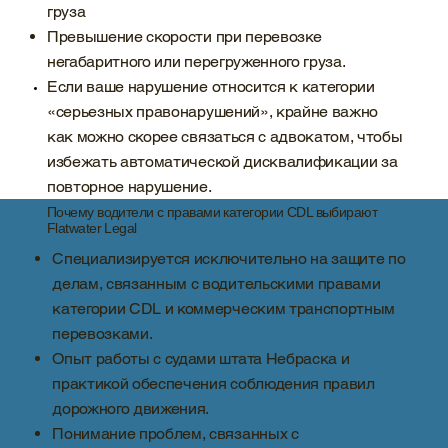
груза
Превышение скорости при перевозке
негабаритного или перегруженного груза.
Если ваше нарушение относится к категории
«серьезных правонарушений», крайне важно
как можно скорее связаться с адвокатом, чтобы
избежать автоматической дисквалификации за
повторное нарушение.
Почему водители с правами категории CDL выбирают
Flatwater Legal
Специализируется исключительно на защите по
делам, связанным с водительскими правами
категории CDL и коммерческим транспортным
перевозками.
Опыт работы с судами штата Небраска и
практикой обеспечения соблюдения правил
дорожного движения.
Понимание проблем, связанных с