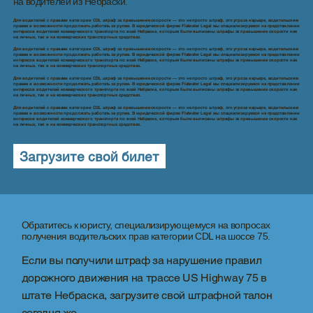
на водителей из Небраски.
Для водителей с правами категории CDL штраф за превышение скорости — это не просто штраф, это угроза карьере, водительским
правам и возможности продолжать работать за рулем. В юридической фирме Flatwater Legal мы специализируемся на представлении
интересов водителей коммерческого транспорта по всей Небраске, которым были выписаны штрафы за превышение скорости как
на личных, так и на коммерческих транспортных средствах.
Для водителей с правами категории CDL штраф за превышение скорости — это не просто штраф, это угроза карьере, водительским
правам и возможности продолжать работать за рулем. В юридической фирме Flatwater Legal мы специализируемся на представлении
интересов водителей коммерческого транспорта по всей Небраске, которым были выписаны штрафы за превышение скорости как
на личных, так и на коммерческих транспортных средствах.
Для водителей с правами категории CDL штраф за превышение скорости — это не просто штраф, это угроза карьере, водительским
правам и возможности продолжать работать за рулем. В юридической фирме Flatwater Legal мы специализируемся на представлении
интересов водителей коммерческого транспорта по всей Небраске, которым были выписаны штрафы за превышение скорости как
на личных, так и на коммерческих транспортных средствах.
Для водителей с правами категории CDL штраф за превышение скорости — это не просто штраф, это угроза карьере, водительским
правам и возможности продолжать работать за рулем. В юридической фирме Flatwater Legal мы специализируемся на представлении
интересов водителей коммерческого транспорта по всей Небраске, которым были выписаны штрафы за превышение скорости как
на личных, так и на коммерческих транспортных средствах.
Загрузите свой билет
Обратитесь к юристу, специализирующемуся на вопросах
получения водительских прав категории CDL на шоссе 75.
Если вы получили штраф за нарушение правил
дорожного движения на трассе US Highway 75 в
штате Небраска, загрузите свой штрафной талон
сегодня же.