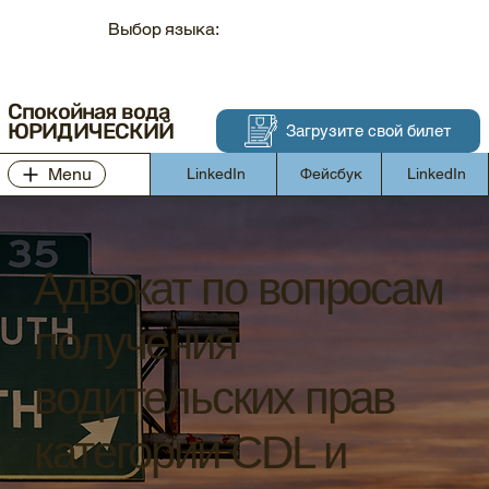
Выбор языка:
Спокойная вода
ЮРИДИЧЕСКИЙ
Загрузите свой билет
Menu
LinkedIn
Фейсбук
LinkedIn
Адвокат по вопросам
получения
водительских прав
категории CDL и