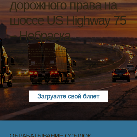
дорожного права на
шоссе US Highway 75
– Небраска
Для водителей с правами категории CDL штраф за превышение скорости — это не просто штраф, это угроза карьере,
водительским правам и возможности продолжать работать за рулем. В юридической фирме Flatwater Legal мы
специализируемся на представлении интересов водителей коммерческого транспорта по всей Небраске, которым были
выписаны штрафы за превышение скорости как на личных, так и на коммерческих транспортных средствах.
Для водителей с правами категории CDL штраф за превышение скорости — это не просто штраф, это угроза карьере,
водительским правам и возможности продолжать работать за рулем. В юридической фирме Flatwater Legal мы
специализируемся на представлении интересов водителей коммерческого транспорта по всей Небраске, которым были
выписаны штрафы за превышение скорости как на личных, так и на коммерческих транспортных средствах.
Для водителей с правами категории CDL штраф за превышение скорости — это не просто штраф, это угроза карьере,
водительским правам и возможности продолжать работать за рулем. В юридической фирме Flatwater Legal мы
специализируемся на представлении интересов водителей коммерческого транспорта по всей Небраске, которым были
выписаны штрафы за превышение скорости как на личных, так и на коммерческих транспортных средствах.
Загрузите свой билет
ОБРАБАТЫВАНИЕ ССЫЛОК