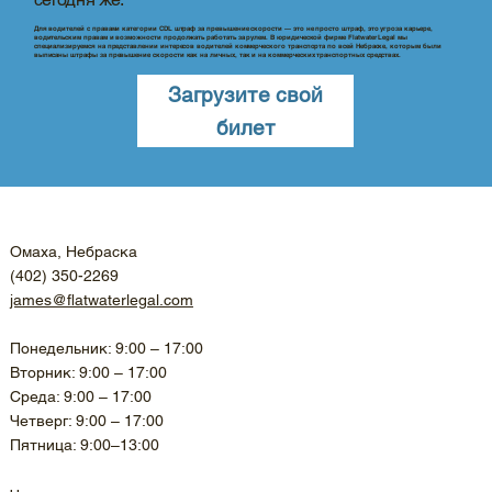
Для водителей с правами категории CDL штраф за превышение скорости — это не просто штраф, это угроза карьере,
водительским правам и возможности продолжать работать за рулем. В юридической фирме Flatwater Legal мы
специализируемся на представлении интересов водителей коммерческого транспорта по всей Небраске, которым были
выписаны штрафы за превышение скорости как на личных, так и на коммерческих транспортных средствах.
Загрузите свой
билет
Омаха, Небраска
(402) 350-2269
james@flatwaterlegal.com
Понедельник: 9:00 – 17:00
Вторник: 9:00 – 17:00
Среда: 9:00 – 17:00
Четверг: 9:00 – 17:00
Пятница: 9:00–13:00