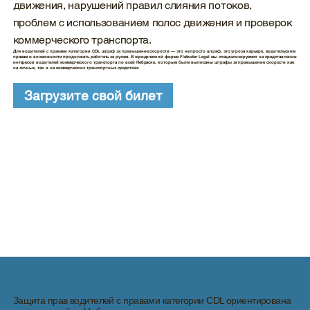
движения, нарушений правил слияния потоков,
проблем с использованием полос движения и проверок
коммерческого транспорта.
Для водителей с правами категории CDL штраф за превышение скорости — это не просто штраф, это угроза карьере, водительским
правам и возможности продолжать работать за рулем. В юридической фирме Flatwater Legal мы специализируемся на представлении
интересов водителей коммерческого транспорта по всей Небраске, которым были выписаны штрафы за превышение скорости как
на личных, так и на коммерческих транспортных средствах.
Загрузите свой билет
Защита прав водителей с правами категории CDL ориентирована