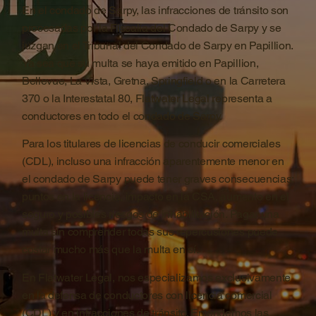
En el condado de Sarpy, las infracciones de tránsito son
procesadas por la Fiscalía del Condado de Sarpy y se
juzgan en el Tribunal del Condado de Sarpy en Papillion.
Ya sea que su multa se haya emitido en Papillion,
Bellevue, La Vista, Gretna, Springfield o en la Carretera
370 o la Interestatal 80, Flatwater Legal representa a
conductores en todo el condado de Sarpy.
Para los titulares de licencias de conducir comerciales
(CDL), incluso una infracción aparentemente menor en
el condado de Sarpy puede tener graves consecuencias:
puntos en la licencia, impacto en la CSA, aumento en el
seguro y posibles riesgos de inhabilitación. Pagar una
multa sin comprender todas sus repercusiones puede
costar mucho más que la multa en sí.
En Flatwater Legal, nos especializamos exclusivamente
en la defensa de conductores con licencia comercial
(CDL) y en infracciones de tránsito. Entendemos las