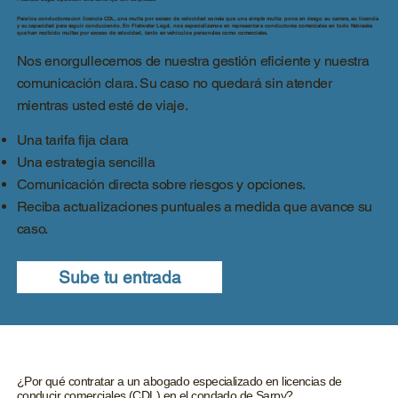
Para los conductores con licencia CDL, una multa por exceso de velocidad es más que una simple multa: pone en riesgo su carrera, su licencia
y su capacidad para seguir conduciendo. En Flatwater Legal, nos especializamos en representar a conductores comerciales en todo Nebraska
que han recibido multas por exceso de velocidad, tanto en vehículos personales como comerciales.
Nos enorgullecemos de nuestra gestión eficiente y nuestra
comunicación clara. Su caso no quedará sin atender
mientras usted esté de viaje.
Una tarifa fija clara
Una estrategia sencilla
Comunicación directa sobre riesgos y opciones.
Reciba actualizaciones puntuales a medida que avance su
caso.
Sube tu entrada
¿Por qué contratar a un abogado especializado en licencias de
conducir comerciales (CDL) en el condado de Sarpy?