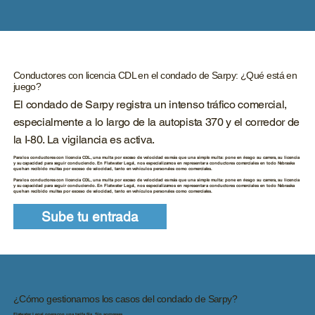
Conductores con licencia CDL en el condado de Sarpy: ¿Qué está en
juego?
El condado de Sarpy registra un intenso tráfico comercial,
especialmente a lo largo de la autopista 370 y el corredor de
la I-80. La vigilancia es activa.
Para los conductores con licencia CDL, una multa por exceso de velocidad es más que una simple multa: pone en riesgo su carrera, su licencia
y su capacidad para seguir conduciendo. En Flatwater Legal, nos especializamos en representar a conductores comerciales en todo Nebraska
que han recibido multas por exceso de velocidad, tanto en vehículos personales como comerciales.
Para los conductores con licencia CDL, una multa por exceso de velocidad es más que una simple multa: pone en riesgo su carrera, su licencia
y su capacidad para seguir conduciendo. En Flatwater Legal, nos especializamos en representar a conductores comerciales en todo Nebraska
que han recibido multas por exceso de velocidad, tanto en vehículos personales como comerciales.
Sube tu entrada
¿Cómo gestionamos los casos del condado de Sarpy?
Flatwater Legal opera con una tarifa fija. Sin sorpresas.