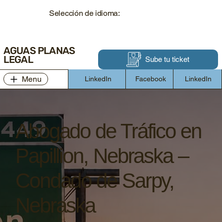
Selección de idioma:
AGUAS PLANAS
LEGAL
Sube tu ticket
Menu
LinkedIn
Facebook
LinkedIn
Abogado de Tráfico en
Papillion, Nebraska –
Condado de Sarpy,
Nebraska