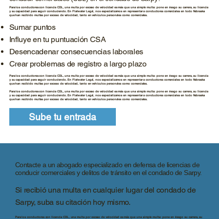
Para los conductores con licencia CDL, una multa por exceso de velocidad es más que una simple multa: pone en riesgo su carrera, su licencia
y su capacidad para seguir conduciendo. En Flatwater Legal, nos especializamos en representar a conductores comerciales en todo Nebraska
que han recibido multas por exceso de velocidad, tanto en vehículos personales como comerciales.
Sumar puntos
Influye en tu puntuación CSA
Desencadenar consecuencias laborales
Crear problemas de registro a largo plazo
Para los conductores con licencia CDL, una multa por exceso de velocidad es más que una simple multa: pone en riesgo su carrera, su licencia
y su capacidad para seguir conduciendo. En Flatwater Legal, nos especializamos en representar a conductores comerciales en todo Nebraska
que han recibido multas por exceso de velocidad, tanto en vehículos personales como comerciales.
Para los conductores con licencia CDL, una multa por exceso de velocidad es más que una simple multa: pone en riesgo su carrera, su licencia
y su capacidad para seguir conduciendo. En Flatwater Legal, nos especializamos en representar a conductores comerciales en todo Nebraska
que han recibido multas por exceso de velocidad, tanto en vehículos personales como comerciales.
Sube tu entrada
Contacte a un abogado especializado en defensa de licencias de
conducir comerciales y delitos de tránsito en el condado de Sarpy.
Si recibió una multa en cualquier lugar del condado de
Sarpy, suba su citación hoy mismo.
Para los conductores con licencia CDL, una multa por exceso de velocidad es más que una simple multa: pone en riesgo su carrera, su