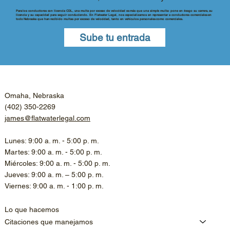
Para los conductores con licencia CDL, una multa por exceso de velocidad es más que una simple multa: pone en riesgo su carrera, su
licencia y su capacidad para seguir conduciendo. En Flatwater Legal, nos especializamos en representar a conductores comerciales en
todo Nebraska que han recibido multas por exceso de velocidad, tanto en vehículos personales como comerciales.
Sube tu entrada
Omaha, Nebraska
(402) 350-2269
james@flatwaterlegal.com
Lunes: 9:00 a. m. - 5:00 p. m.
Martes: 9:00 a. m. - 5:00 p. m.
Miércoles: 9:00 a. m. - 5:00 p. m.
Jueves: 9:00 a. m. – 5:00 p. m.
Viernes: 9:00 a. m. - 1:00 p. m.
Lo que hacemos
Citaciones que manejamos