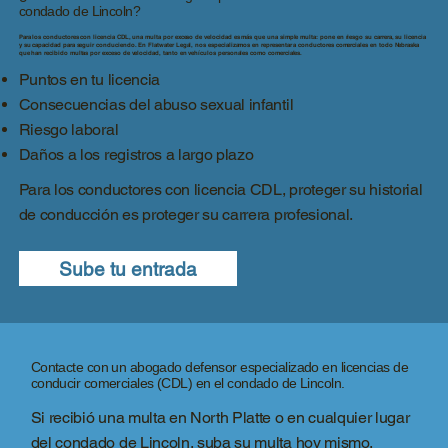
condado de Lincoln?
Para los conductores con licencia CDL, una multa por exceso de velocidad es más que una simple multa: pone en riesgo su carrera, su licencia
y su capacidad para seguir conduciendo. En Flatwater Legal, nos especializamos en representar a conductores comerciales en todo Nebraska
que han recibido multas por exceso de velocidad, tanto en vehículos personales como comerciales.
Puntos en tu licencia
Consecuencias del abuso sexual infantil
Riesgo laboral
Daños a los registros a largo plazo
Para los conductores con licencia CDL, proteger su historial
de conducción es proteger su carrera profesional.
Sube tu entrada
Contacte con un abogado defensor especializado en licencias de
conducir comerciales (CDL) en el condado de Lincoln.
Si recibió una multa en North Platte o en cualquier lugar
del condado de Lincoln, suba su multa hoy mismo.