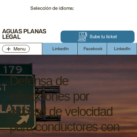
Selección de idioma:
AGUAS PLANAS
LEGAL
Sube tu ticket
Menu
LinkedIn
Facebook
LinkedIn
Defensa de
infracciones por
exceso de velocidad
para conductores con