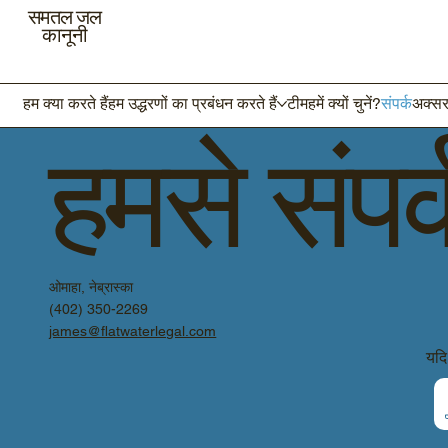
समतल जल
कानूनी
हम क्या करते हैं
हम उद्धरणों का प्रबंधन करते हैं
टीम
हमें क्यों चुनें?
संपर्क
अक्सर 
हमसे संपर्
ओमाहा, नेब्रास्का
(402) 350-2269
james@flatwaterlegal.com
यदि