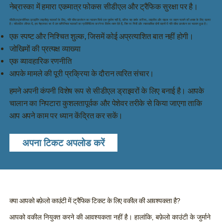
नेब्रास्का में हमारा एकमात्र फोकस सीडीएल और ट्रैफिक सुरक्षा पर है।
सीडीएल (कमर्शियल ड्राइविंग लाइसेंस) चालकों के लिए, गति सीमा उल्लंघन का चालान सिर्फ एक जुर्माना नहीं है, बल्कि यह उनके करियर, लाइसेंस और सड़क पर वाहन चलाने की क्षमता के लिए खतरा
है। फ्लैटवॉटर लीगल में, हम नेब्रास्का भर में उन वाणिज्यिक चालकों का प्रतिनिधित्व करने पर विशेष ध्यान देते हैं, जिन पर निजी और व्यावसायिक दोनों वाहनों में गति सीमा उल्लंघन का चालान हुआ है।
एक स्पष्ट और निश्चित शुल्क, जिसमें कोई अप्रत्याशित बात नहीं होगी।
जोखिमों की प्रत्यक्ष व्याख्या
एक व्यावहारिक रणनीति
आपके मामले की पूरी प्रक्रिया के दौरान त्वरित संचार।
हमने अपनी कंपनी विशेष रूप से सीडीएल ड्राइवरों के लिए बनाई है। आपके
चालान का निपटारा कुशलतापूर्वक और पेशेवर तरीके से किया जाएगा ताकि
आप अपने काम पर ध्यान केंद्रित कर सकें।
अपना टिकट अपलोड करें
क्या आपको बफ़ेलो काउंटी में ट्रैफिक टिकट के लिए वकील की आवश्यकता है?
आपको वकील नियुक्त करने की आवश्यकता नहीं है। हालांकि, बफ़ेलो काउंटी के जुर्माने