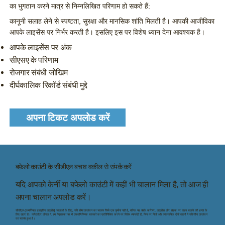
का भुगतान करने मात्र से निम्नलिखित परिणाम हो सकते हैं:
कानूनी सलाह लेने से स्पष्टता, सुरक्षा और मानसिक शांति मिलती है। आपकी आजीविका
आपके लाइसेंस पर निर्भर करती है। इसलिए इस पर विशेष ध्यान देना आवश्यक है।
आपके लाइसेंस पर अंक
सीएसए के परिणाम
रोजगार संबंधी जोखिम
दीर्घकालिक रिकॉर्ड संबंधी मुद्दे
अपना टिकट अपलोड करें
बफ़ेलो काउंटी के सीडीएल बचाव वकील से संपर्क करें
यदि आपको केर्नी या बफेलो काउंटी में कहीं भी चालान मिला है, तो आज ही
अपना चालान अपलोड करें।
सीडीएल (कमर्शियल ड्राइविंग लाइसेंस) चालकों के लिए, गति सीमा उल्लंघन का चालान सिर्फ एक जुर्माना नहीं है, बल्कि यह उनके करियर, लाइसेंस और सड़क पर वाहन चलाने की क्षमता के
लिए खतरा है। फ्लैटवॉटर लीगल में, हम नेब्रास्का भर में उन वाणिज्यिक चालकों का प्रतिनिधित्व करने पर विशेष ध्यान देते हैं, जिन पर निजी और व्यावसायिक दोनों वाहनों में गति सीमा उल्लंघन
का चालान हुआ है।