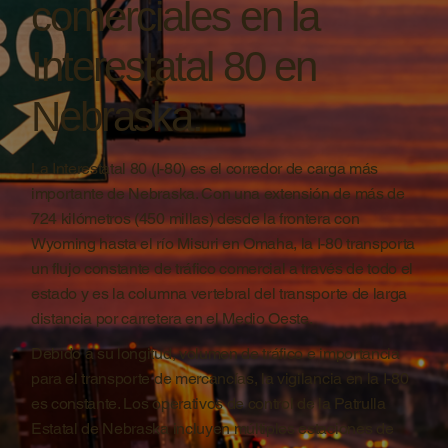
comerciales en la
Interestatal 80 en
Nebraska.
La Interestatal 80 (I-80) es el corredor de carga más
importante de Nebraska. Con una extensión de más de
724 kilómetros (450 millas) desde la frontera con
Wyoming hasta el río Misuri en Omaha, la I-80 transporta
un flujo constante de tráfico comercial a través de todo el
estado y es la columna vertebral del transporte de larga
distancia por carretera en el Medio Oeste.
Debido a su longitud, volumen de tráfico e importancia
para el transporte de mercancías, la vigilancia en la I-80
es constante. Los operativos de control de la Patrulla
Estatal de Nebraska incluyen múltiples estaciones de