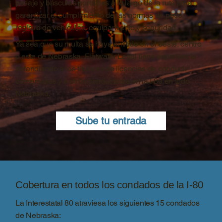
pesaje y básculas portátiles a lo largo de la ruta para
garantizar el cumplimiento de las normas de peso,
registro de vehículos, equipamiento y seguridad.
Ya sea que su multa se haya emitido en el oeste, centro
o este de Nebraska, Flatwater Legal tiene experiencia
defendiendo a los titulares de licencias de conducir
comerciales y a otros conductores en la I-80 en todo
Nebraska.
Sube tu entrada
Cobertura en todos los condados de la I-80
La Interestatal 80 atraviesa los siguientes 15 condados
de Nebraska: