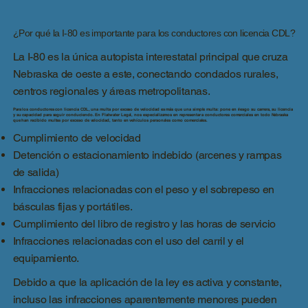
¿Por qué la I-80 es importante para los conductores con licencia CDL?
La I-80 es la única autopista interestatal principal que cruza
Nebraska de oeste a este, conectando condados rurales,
centros regionales y áreas metropolitanas.
Para los conductores con licencia CDL, una multa por exceso de velocidad es más que una simple multa: pone en riesgo su carrera, su licencia
y su capacidad para seguir conduciendo. En Flatwater Legal, nos especializamos en representar a conductores comerciales en todo Nebraska
que han recibido multas por exceso de velocidad, tanto en vehículos personales como comerciales.
Cumplimiento de velocidad
Detención o estacionamiento indebido (arcenes y rampas
de salida)
Infracciones relacionadas con el peso y el sobrepeso en
básculas fijas y portátiles.
Cumplimiento del libro de registro y las horas de servicio
Infracciones relacionadas con el uso del carril y el
equipamiento.
Debido a que la aplicación de la ley es activa y constante,
incluso las infracciones aparentemente menores pueden