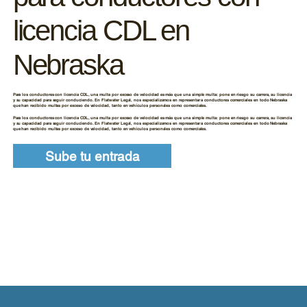
licencia CDL en
Nebraska
Para los conductores con licencia CDL, una multa por exceso de velocidad es más que una simple multa: pone en riesgo su carrera, su licencia
y su capacidad para seguir conduciendo. En Flatwater Legal, nos especializamos en representar a conductores comerciales en todo Nebraska
que han recibido multas por exceso de velocidad, tanto en vehículos personales como comerciales.
Para los conductores con licencia CDL, una multa por exceso de velocidad es más que una simple multa: pone en riesgo su carrera, su licencia
y su capacidad para seguir conduciendo. En Flatwater Legal, nos especializamos en representar a conductores comerciales en todo Nebraska
que han recibido multas por exceso de velocidad, tanto en vehículos personales como comerciales.
Sube tu entrada