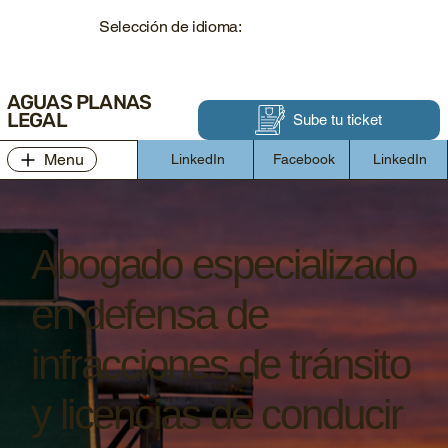
Selección de idioma:
AGUAS PLANAS
LEGAL
Sube tu ticket
Menu
LinkedIn
Facebook
LinkedIn
Abogado especializado
en defensa de
infracciones de tránsito
y licencias de conducir